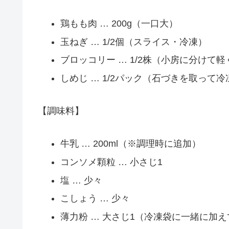
鶏もも肉 … 200g（一口大）
玉ねぎ … 1/2個（スライス・冷凍）
ブロッコリー … 1/2株（小房に分けて
しめじ … 1/2パック（石づきを取って冷
【調味料】
牛乳 … 200ml（※調理時に追加）
コンソメ顆粒 … 小さじ1
塩 … 少々
こしょう … 少々
薄力粉 … 大さじ1（冷凍袋に一緒に加