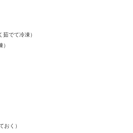
軽く茹でて冷凍）
凍）
えておく）