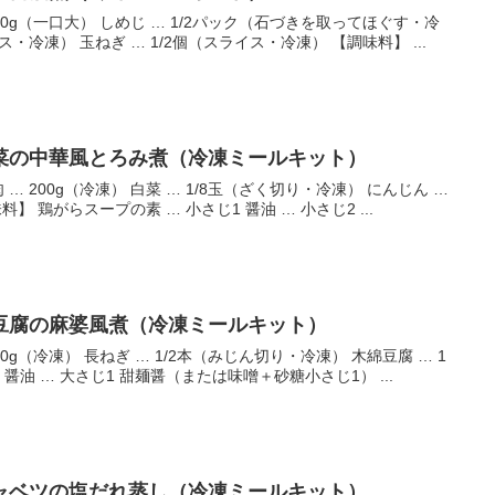
00g（一口大） しめじ … 1/2パック（石づきを取ってほぐす・冷
ス・冷凍） 玉ねぎ … 1/2個（スライス・冷凍） 【調味料】 ...
菜の中華風とろみ煮（冷凍ミールキット）
… 200g（冷凍） 白菜 … 1/8玉（ざく切り・冷凍） にんじん …
】 鶏がらスープの素 … 小さじ1 醤油 … 小さじ2 ...
豆腐の麻婆風煮（冷凍ミールキット）
00g（冷凍） 長ねぎ … 1/2本（みじん切り・冷凍） 木綿豆腐 … 1
 醤油 … 大さじ1 甜麺醤（または味噌＋砂糖小さじ1） ...
ャベツの塩だれ蒸し（冷凍ミールキット）