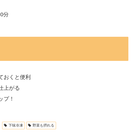
0分
ておくと便利
仕上がる
ップ！
下味冷凍
野菜も摂れる