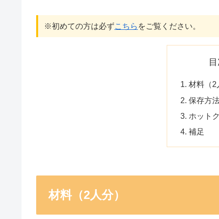
※初めての方は必ず
こちら
をご覧ください。
目
材料（2
保存方
ホット
補足
材料（2人分）